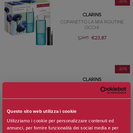
-30%
CLARINS
COFANETTO LA MIA ROUTINE
OCCHI
€23,87
€34,10
-30%
CLARINS
COFANETTO MES ESSENTIEL
DÉMAQUILLAGE PELLI NORMALI O
SECCA
€35,14
€50,20
Questo sito web utilizza i cookie
Utilizziamo i cookie per personalizzare contenuti ed
annunci, per fornire funzionalità dei social media e per