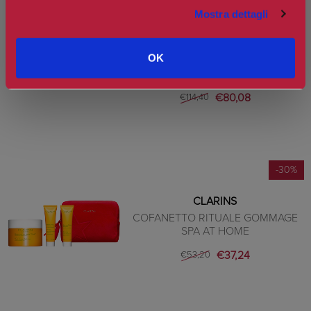
-30%
Mostra dettagli
CLARINS
OK
COFANETTO RITUALE EXTRA-
FIRMING
€80,08
€114,40
-30%
CLARINS
COFANETTO RITUALE GOMMAGE
SPA AT HOME
€37,24
€53,20