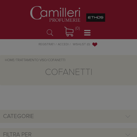
(0)
WISHLIST
(0)
REGISTRATI
ACCEDI
HOME
/
TRATTAMENTO VISO
/
COFANETTI
COFANETTI
CATEGORIE
FILTRA PER