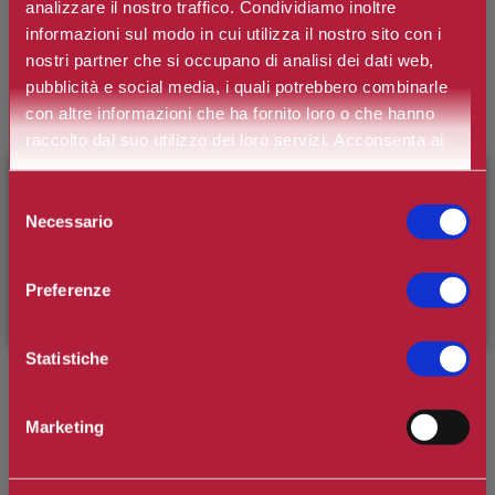
analizzare il nostro traffico. Condividiamo inoltre
-30%
informazioni sul modo in cui utilizza il nostro sito con i
nostri partner che si occupano di analisi dei dati web,
CLARINS
pubblicità e social media, i quali potrebbero combinarle
COFANETTO MOISTURE RICH
BODY LOTION
con altre informazioni che ha fornito loro o che hanno
raccolto dal suo utilizzo dei loro servizi. Acconsenta ai
€35,00
€50,00
nostri cookie se continua ad utilizzare il nostro sito web.
×
BENVENUTO SU CAMILLERIPROFUMERIE.IT
Selezione
Necessario
del
È il tuo primo ordine?
Registrati
e usufruisci dello
consenso
-30%
sconto di benvenuto
[-15%]
inserendo il codice
Preferenze
WELCOME15
CLARINS
COFANETTO RITUALE
Statistiche
ENERGIZZANTE CORPO
€48,44
€69,20
Marketing