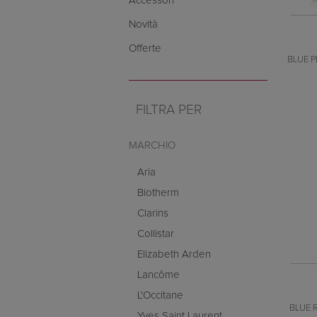
Accessori
Novità
Offerte
BLUE P
FILTRA PER
MARCHIO
Aria
Biotherm
Clarins
Collistar
Elizabeth Arden
Lancôme
L'Occitane
BLUE 
Yves Saint Laurent