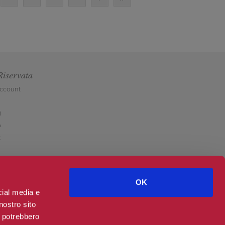
Riservata
account
i
o
t
OK
cial media e
nostro sito
i potrebbero