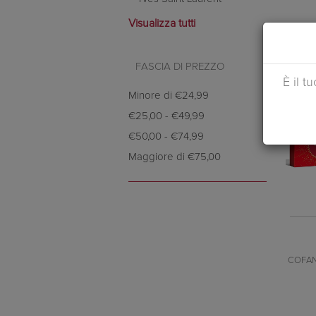
Visualizza tutti
FASCIA DI PREZZO
È il t
Minore di
€24,99
€25,00
-
€49,99
€50,00
-
€74,99
Maggiore di
€75,00
COFAN