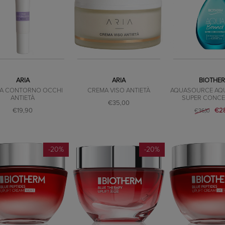
ARIA
ARIA
BIOTHE
A CONTORNO OCCHI
CREMA VISO ANTIETÀ
AQUASOURCE AQ
ANTIETÀ
SUPER CONCE
€35,00
€19,90
€28
€36,10
-20%
-20%