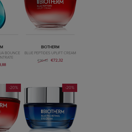
RM
BIOTHERM
UA BOUNCE
BLUE PEPTIDES UPLIFT CREAM
NTRATE
€72,32
€90,40
,88
-20%
-20%