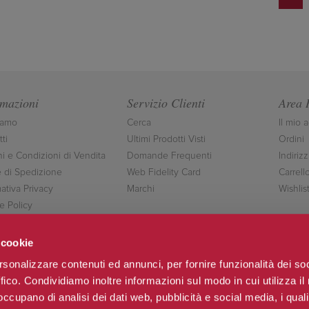
rmazioni
Servizio Clienti
Area 
iamo
Cerca
Il mio 
ti
Ultimi Prodotti Visti
Ordini
ni e Condizioni di Vendita
Domande Frequenti
Indirizz
 di Spedizione
Web Fidelity Card
Carrell
ativa Privacy
Marchi
Wishlis
e Policy
ttaci
 cookie
rsonalizzare contenuti ed annunci, per fornire funzionalità dei so
ffico. Condividiamo inoltre informazioni sul modo in cui utilizza il 
Seguici
 occupano di analisi dei dati web, pubblicità e social media, i qual