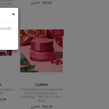
ISO ANTI
€16,00
€20,00
 LIFTING
,44
×
venuto
-30%
-30%
S
CLARINS
ALE MULTI-
CREMA ANTI-ETÀ ILLUMINANTE
VE
ROSE RADIANCE MULTI-
INTENSIVE - PER TUTTI I TIPI DI
5,48
PELLE
€94,08
€134,40