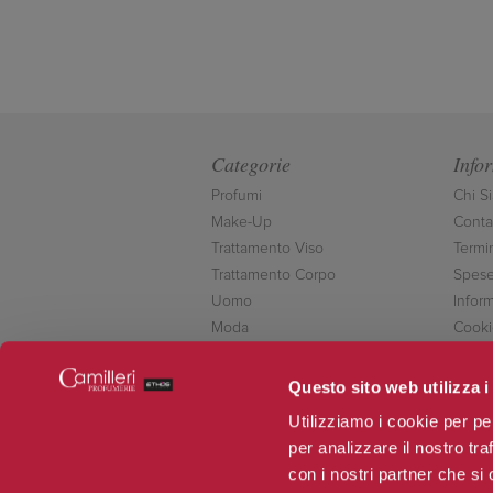
Categorie
Info
Profumi
Chi S
Make-Up
Contat
Trattamento Viso
Termi
Trattamento Corpo
Spese
Uomo
Inform
Moda
Cooki
Accessori
Conta
Novità
Questo sito web utilizza i
Offerte
Utilizziamo i cookie per pe
per analizzare il nostro tra
con i nostri partner che si