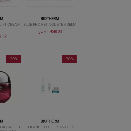
RM
BIOTHERM
LIFT CREAM
BLUE PRO RETINOL EYE CREMA
€49,84
€62,30
2,32
-20%
-20%
RM
BIOTHERM
 ALGAE LIFT
COFANETTO LIFE PLANKTON