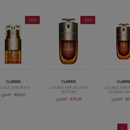
-30%
-30%
CLARINS
CLARINS
CLARIN
OUBLE SERUM EYE
DOUBLE SERUM LIGHT
DOUBLE SÉRU
TEXTURE
GLOBALE ANT
€63,21
€90,30
€72,31
€7
€103,30
€103,30
1