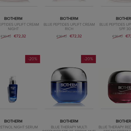
BIOTHERM
BIOTHERM
BIOTHE
EPTIDES UPLIFT CREAM
BLUE PEPTIDES UPLIFT CREAM
BLUE PEPTIDES UP
NIGHT
RICH
SPF 30
€72,32
€72,32
€7
€90,40
€90,40
€90,40
-20%
-20%
BIOTHERM
BIOTHERM
BIOTHE
RETINOL NIGHT SERUM
BLUE THERAPY MULTI
BLUE THERAPY RED