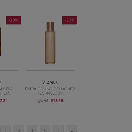
-30%
-30%
S
CLARINS
M SIERO
EXTRA-FIRMING [COLLAGNE]3
I ETÀ
TECHNOLOGY
2,31
€78,68
€112,40
2
3
4
5