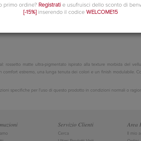
uo primo ordine?
Registrati
e usufruisci dello sconto di ben
Si tratta d
[-15%]
inserendo il codice
WELCOME15
 rossetto matte ultra-pigmentato ispirato alla texture morbida del vel
un comfort estremo, una lunga tenuta dei colori e un finish modulabile. C
 specifiche per l'uso di questo prodotto in condizioni normali o ragione
rmazioni
Servizio Clienti
Area 
iamo
Cerca
Il mio 
ti
Ultimi Prodotti Visti
Ordini