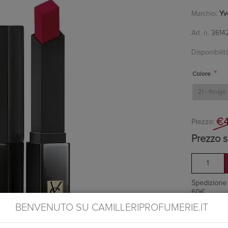
Marchio:
Yv
Art. n.
3614
Disponibilità
*
Colore
€4
Prezzo:
Prezzo s
Spedizione in
60€
Ottieni 3 pu
BENVENUTO SU CAMILLERIPROFUMERIE.IT