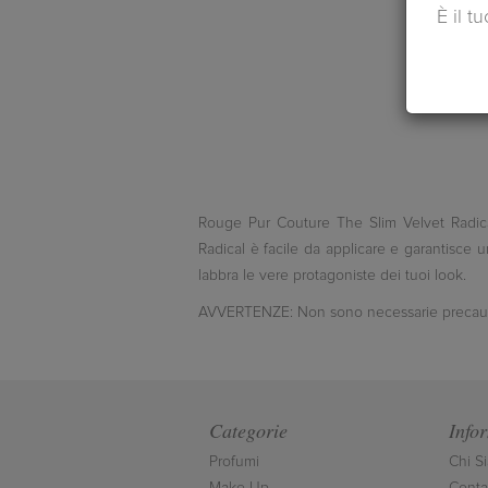
È il t
Rouge Pur Couture The Slim Velvet Radical:
Radical è facile da applicare e garantisce 
labbra le vere protagoniste dei tuoi look.
AVVERTENZE: Non sono necessarie precauzioni
Categorie
Info
Profumi
Chi S
Make-Up
Contat