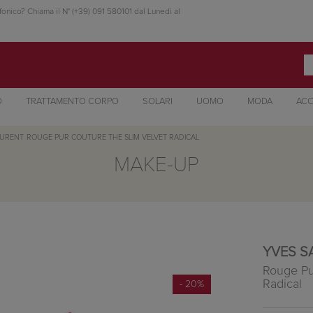
fonico? Chiama il N° (+39) 091 580101 dal Lunedì al
O
TRATTAMENTO CORPO
SOLARI
UOMO
MODA
ACC
AURENT
ROUGE PUR COUTURE THE SLIM VELVET RADICAL
MAKE-UP
YVES S
Rouge Pu
Radical
- 20%