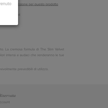
venuto
ella prima recensione per questo prodotto
luto. La cremosa formula di The Slim Velvet
olori intensi e audaci che renderanno le tue
volmente prevedibili di utilizzo.
Riservata
account