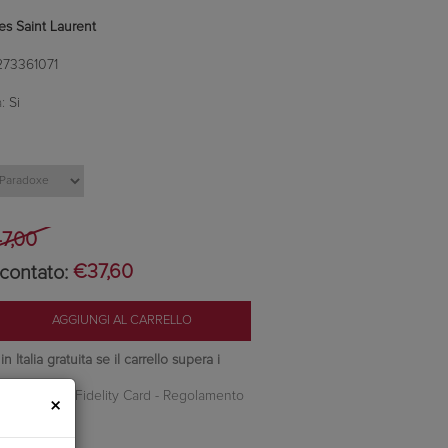
es Saint Laurent
273361071
:
Si
7,00
contato:
€37,60
 Italia gratuita se il carrello supera i
nti Camilleri Fidelity Card -
Regolamento
×