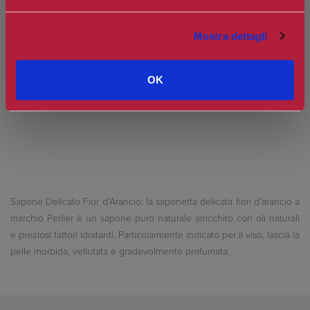
Spedizione in Italia gratuita se il carrello supera i 60€
Ottieni 0 punti Camilleri Fidelity Card -
Regolamento
Mostra dettagli
Si tratta della prima recensione per questo prodotto
OK
Sapone Delicato Fior d'Arancio: la saponetta delicata fiori d'arancio a
marchio Perlier è un sapone puro naturale arricchito con oli naturali
e preziosi fattori idratanti. Particolarmente indicato per il viso, lascia la
pelle morbida, vellutata e gradevolmente profumata.