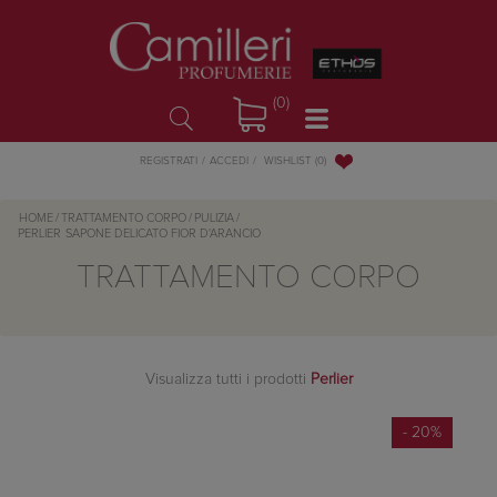
(0)
WISHLIST
(0)
REGISTRATI
ACCEDI
HOME
/
TRATTAMENTO CORPO
/
PULIZIA
/
PERLIER
SAPONE DELICATO FIOR D'ARANCIO
TRATTAMENTO CORPO
Visualizza tutti i prodotti
Perlier
- 20%