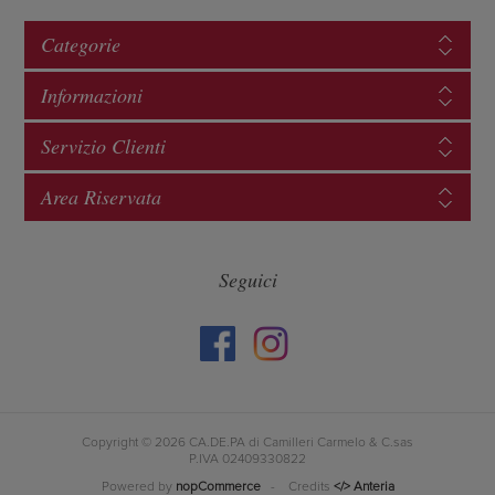
Categorie
Informazioni
Servizio Clienti
Area Riservata
Seguici
Copyright © 2026 CA.DE.PA di Camilleri Carmelo & C.sas
P.IVA 02409330822
Powered by
nopCommerce
- Credits
</> Anteria