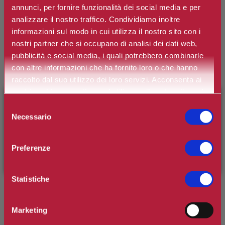
annunci, per fornire funzionalità dei social media e per
PERLIER
analizzare il nostro traffico. Condividiamo inoltre
informazioni sul modo in cui utilizza il nostro sito con i
Sapone Delicato Fior d'Arancio
nostri partner che si occupano di analisi dei dati web,
pubblicità e social media, i quali potrebbero combinarle
con altre informazioni che ha fornito loro o che hanno
Marchio:
Perlier
raccolto dal suo utilizzo dei loro servizi. Acconsenta ai
Art. n.
8009740815815
nostri cookie se continua ad utilizzare il nostro sito web.
×
BENVENUTO SU CAMILLERIPROFUMERIE.IT
Disponibilità:
Si
Selezione
Necessario
del
*
Contenuto
È il tuo primo ordine?
Registrati
e usufruisci dello
consenso
sconto di benvenuto
[-15%]
inserendo il codice
Preferenze
WELCOME15
€2,20
Prezzo:
Statistiche
Prezzo scontato:
€1,76
Marketing