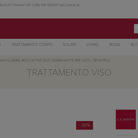
fonico? Chiama il N° (+39) 091 580101 dal Lunedì al
O
TRATTAMENTO CORPO
SOLARI
UOMO
MODA
ACC
NTI
/
CLARINS
MULTI ACTIVE NUIT CREMA NOTTE PER TUTTI I TIPI DI PELLI
TRATTAMENTO VISO
- 30%