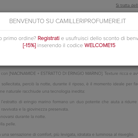
Si tratta d
BENVENUTO SU CAMILLERIPROFUMERIE.IT
uo primo ordine?
Registrati
e usufruisci dello sconto di ben
[-15%]
inserendo il codice
WELCOME15
i Pelli :
ita con [NIACINAMIDE + ESTRATTO DI ERINGIO MARINO]. Texture ricca e av
 sollecitata, perciò la notte, durante il riposo, è il momento ideale per 
gine naturale racchiude una tecnologia inedita:
l’estratto di eringio marino formano un duo potente che aiuta a ridurre i p
tà ravvivata e la giovinezza preservata.
nnovarsi durante la notte.
lla pelle.
a una sensazione di comfort, più levigata, idratata e luminosa al risveglio.