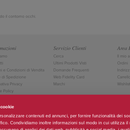
ndo il contorno occhi.
rmazioni
Servizio Clienti
Area 
iamo
Cerca
Il mio 
ti
Ultimi Prodotti Visti
Ordini
ni e Condizioni di Vendita
Domande Frequenti
Indirizz
 di Spedizione
Web Fidelity Card
Carrell
ativa Privacy
Marchi
Wishlis
e Policy
ttaci
 cookie
rsonalizzare contenuti ed annunci, per fornire funzionalità dei so
ffico. Condividiamo inoltre informazioni sul modo in cui utilizza il 
Seguici
 occupano di analisi dei dati web, pubblicità e social media, i qual