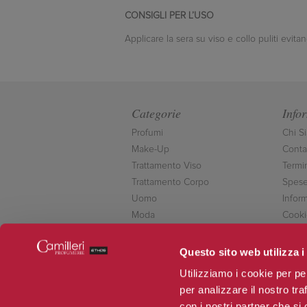
CONSIGLI PER L’USO
Applicare la sera su viso e collo puliti evita
Categorie
Info
Profumi
Chi S
Make-Up
Contat
Trattamento Viso
Termi
Trattamento Corpo
Spese
Uomo
Inform
Moda
Cooki
Accessori
Conta
Novità
Questo sito web utilizza i
Offerte
Utilizziamo i cookie per pe
per analizzare il nostro tra
con i nostri partner che si