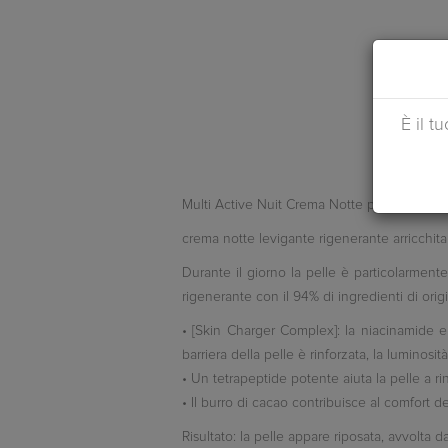
È il t
Multi Active Nuit Crema Notte per Tutti i tipi d
crema notte levigante rigenerante arricch
Durante il giorno la pelle è particolarmente
rigenerante con il 94% di ingredienti di ori
• [Skin Charger Complex]: la niacinamide e 
barriera della pelle è rinforzata, la luminosi
• Un tetrapeptide potente aiuta la pelle a ri
• Il burro di cacao contribuisce al comfort de
Risultato: la pelle appare riposata, avvolta d