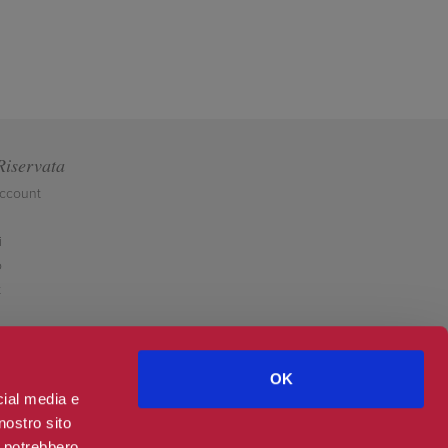
Riservata
account
i
o
t
OK
cial media e
nostro sito
i potrebbero