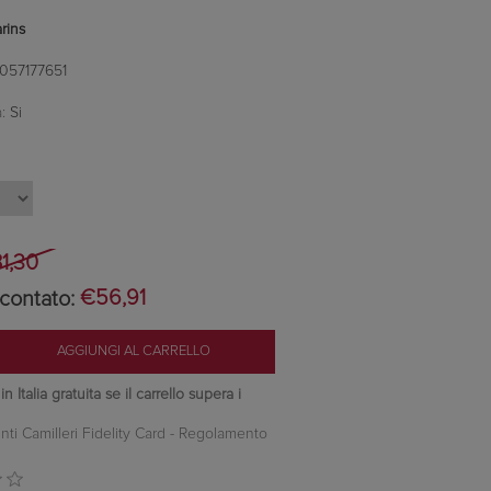
arins
057177651
:
Si
1,30
contato:
€56,91
 Italia gratuita se il carrello supera i
nti Camilleri Fidelity Card -
Regolamento