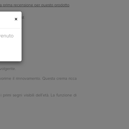
ella prima recensione per questo prodotto
×
venuto
volgente.
favorirne il rinnovamento. Questa crema ricca
rimi segni visibili dell’età. La funzione di