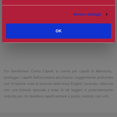
Prezzo:
€17,90
Mostra dettagli
Spedizione in Italia gratuita se il carrello supera i 60€
Ottieni 1 punti Camilleri Fidelity Card -
Regolamento
OK
For Gentlemen Crema Capelli: la crema per capelli di Atkinsons,
protegge i capelli dall'eccessiva secchezza. Leggermente profumata
con le tipiche note di lavanda della linea English Lavander, ottenuta
con una formula speciale a base di olii leggeri, è praticolarmente
indicata per chi desidera capelli sempre a posto, morbidi, non unti.