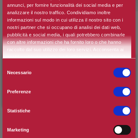
annunci, per fornire funzionalità dei social media e per
analizzare il nostro traffico. Condividiamo inoltre
informazioni sul modo in cui utilizza il nostro sito con i
nostri partner che si occupano di analisi dei dati web,
pubblicità e social media, i quali potrebbero combinarle
ATKINSONS
con altre informazioni che ha fornito loro o che hanno
For Gentlemen Crema Capelli
raccolto dal suo utilizzo dei loro servizi. Acconsenta ai
nostri cookie se continua ad utilizzare il nostro sito web.
×
BENVENUTO SU CAMILLERIPROFUMERIE.IT
Selezione
Marchio:
Atkinsons
Necessario
del
Art. n.
8011003871742
È il tuo primo ordine?
Registrati
e usufruisci dello
consenso
sconto di benvenuto
[-15%]
inserendo il codice
Disponibilità:
esaurito
Preferenze
WELCOME15
Statistiche
*
Contenuto
Marketing