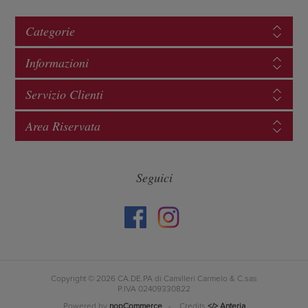
Categorie
Informazioni
Servizio Clienti
Area Riservata
Seguici
Copyright © 2026 CA.DE.PA di Camilleri Carmelo & C.sas
P.IVA 02409330822
Powered by
nopCommerce
- Credits
</> Anteria