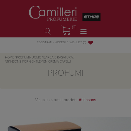
(0)
WISHLIST
(0)
REGISTRATI
ACCEDI
HOME
/
PROFUMI
/
UOMO
/
BARBA E RASATURA
/
ATKINSONS
FOR GENTLEMEN CREMA CAPELLI
PROFUMI
Visualizza tutti i prodotti
Atkinsons