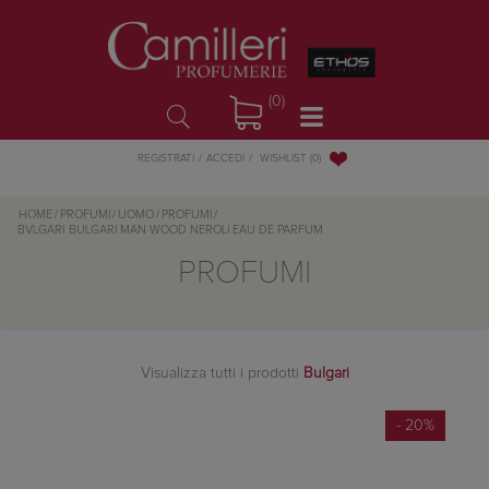
(0)
WISHLIST
(0)
REGISTRATI
ACCEDI
HOME
/
PROFUMI
/
UOMO
/
PROFUMI
/
BVLGARI
BULGARI MAN WOOD NEROLI EAU DE PARFUM
PROFUMI
Visualizza tutti i prodotti
Bulgari
- 20%